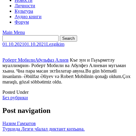
Новости
Личности
Культура
Аудио книги
Форум
Main Menu
01.10.2021
01.10.2021
Lezgikim
Роберт Мобили
Абульфаз Алиев
Къе зун и Гьуьрметлу
муаллимрин- Роберт Мобили ва Абулфез Алиеван мугьман
хьана. Чна пара масан эхтӀилатар авуна.Bu gün hörmətli
insanların- Əbülfəz Əliyev və Robert Mobilinin qonağı oldum.Çox
maraqlı, gözəl söhbətimiz oldu.
Posted Under
Без рубрики
Post navigation
Назим Гамзатов
Турцида Лезги чӀалал диктант кихъана.