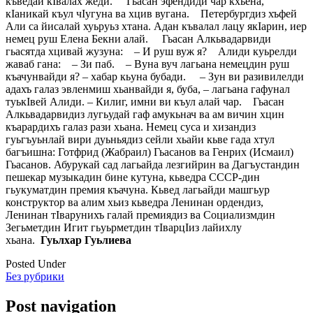
къведай кIвалах жеди. Гьасан эфендиди чар кхьена,
кIаникай къул чIугуна ва хцив вугана. Петербургдиз хъфей
Али са йисалай хуьруьз хтана. Адан къвалал лацу якIарин, иер
немец руш Елена Бекни алай. Гьасан Алкьвадарвиди
гьасятда хцивай жузуна: – И руш вуж я? Алиди куьрелди
жаваб гана: – Зи паб. – Вуна вуч лагьана немецдин руш
къачунвайди я? – хабар кьуна бубади. – Зун ви разивилелди
адахъ галаз эвленмиш хьанвайди я, буба, – лагьана гафунал
туькIвей Алиди. – Килиг, имни ви къул алай чар. Гьасан
Алкьвадарвидиз лугьудай гаф амукьнач ва ам вичин хцин
къарардихъ галаз рази хьана. Немец суса и хизандиз
гуьгъуьнлай вири дуьньядиз сейли хьайи кьве гада хтул
багъишна: Готфрид (Жабраил) Гьасанов ва Генрих (Исмаил)
Гьасанов. Абурукай сад лагьайда лезгийрин ва Дагъустандин
пешекар музыкадин бине кутуна, кьведра СССР-дин
гьукуматдин премия къачуна. Кьвед лагьайди машгьур
конструктор ва алим хьиз кьведра Ленинан ордендиз,
Ленинан тIварунихъ галай премиядиз ва Социализмдин
Зегьметдин Игит гьуьрметдин тIварцIиз лайихлу
хьана.
Гуьлхар Гуьлиева
Posted Under
Без рубрики
Post navigation