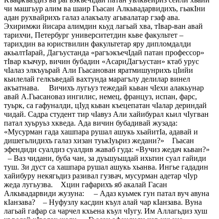
чи машгьур алим ва шаир Гьасан Алкьвадарвидихъ, гьакIни
адан рухвайрихъ галаз алакъалу агьвалатар гзаф ава.
Эхиримжи йисара алимдин кьуд лагьай хва, тIвар-ван авай
тарихчи, Петербург университетдин кьве факультет –
тарихдин ва юриствилин факультетар яру дипломдалди
акьалтIарай, Дагъустанда «рагъэкъечIдай патан профессор»
тIвар къачур, вичин бубадин «АсариДагъустан» ктаб урус
чIалаз элкъуьрай Али Гьасанован яратмишунрихъ цIийи
кьилелай гелкъведай вахтунда марагълу делилар винел
акъатнава. Вичихъ лугьуз тежедай кьван чIехи алакьунар
авай А.Гьасановаз ингилис, немец, француз, испан, фарс,
туьрк, са гафуналди, цIуд кьван къецепатан чIалар дериндай
чидай. Садра студент тир чIавуз Али хайибурал кьил чIугван
патал хуьруьз хкведа. Ада вичин бубадивай жузада:
«Мусурман гада хашпара рушал ашукь хьайитIа, адавай и
дишегьлидихъ галаз хизан туькIуьриз жедани?» Гьасан
эфендиди суалдиз суалдив жаваб гуда: «Вучиз жедач кьван?»
– Ваз чидани, буба чан, за дуьшуьшдай ихьтин суал гайиди
туш. Зи дуст са хашпара рушал ашукь хьанва. Ингье гададин
хайибуру некягьдиз разивал гузвач, мусурман адетар чIур
жеда лугьузва. Хцин гафарихъ яб акалай Гасан
Алкьвадарвиди жузуна: – Адаз куьмек гун патал вуч авуна
кIанзава? – Нуфузлу касдин къул алай чар кIанзава. Вуна
лагьай гафар са чарчел кхьена къул чIугу. Им Аллагьдиз хуш