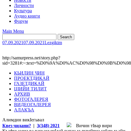
Новости
Личности
Культура
Аудио книги
Форум
Main Menu
07.09.2021
07.09.2021
Lezgikim
http://samurpress.net/story.php?
sid=3281#:~:text=%D0%9A%D0%AC%D0%98%D0%9B%
КЬИЛИН ЧИН
ПРОЕКТДИКАЙ
ГАЗЕТДИКАЙ
ЦIИЙИ ТИЛИТ
АРХИВ
ФОТОГАЛЕРЕЯ
ВИДЕОГАЛЕРЕЯ
АЛАКЪА
Алимдин викIегьвал
Квез чидани?
|
3(348) 2021
Вичин тIвар вири
Къафкъаздиз ва рагъэкъечIдай патан уьлквейриз сейли хьайи