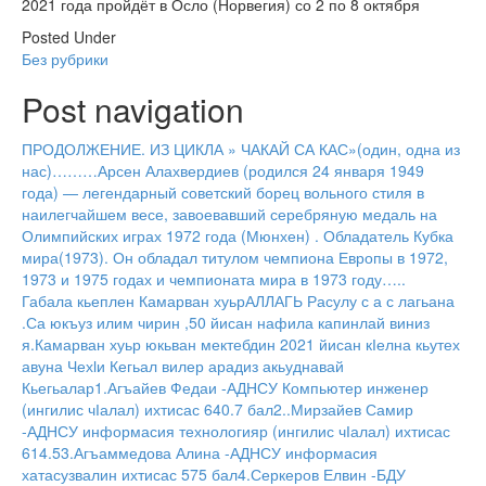
2021 года пройдёт в Осло (Норвегия) со 2 по 8 октября
Posted Under
Без рубрики
Post navigation
ПРОДОЛЖЕНИЕ. ИЗ ЦИКЛА » ЧАКАЙ СА КАС»(один, одна из
нас)………Арсен Алахвердиев (родился 24 января 1949
года) — легендарный советский борец вольного стиля в
наилегчайшем весе, завоевавший серебряную медаль на
Олимпийских играх 1972 года (Мюнхен) . Обладатель Кубка
мира(1973). Он обладал титулом чемпиона Европы в 1972,
1973 и 1975 годах и чемпионата мира в 1973 году…..
Габала кьеплен Камарван хуьрАЛЛАГЬ Расулу с а с лагьана
.Са юкъуз илим чирин ,50 йисан нафила капинлай виниз
я.Камарван хуьр юкьван мектебдин 2021 йисан кӀелна кьутех
авуна Чехӏи Кегьал вилер арадиз акьуднавай
Кьегьалар1.Агъайев Федаи -АДНСУ Компьютер инженер
(ингилис чӀалал) ихтисас 640.7 бал2..Мирзайев Самир
-АДНСУ информасия технологияр (ингилис чӀалал) ихтисас
614.53.Агъаммедова Алина -АДНСУ информасия
хатасузвалин ихтисас 575 бал4.Серкеров Елвин -БДУ