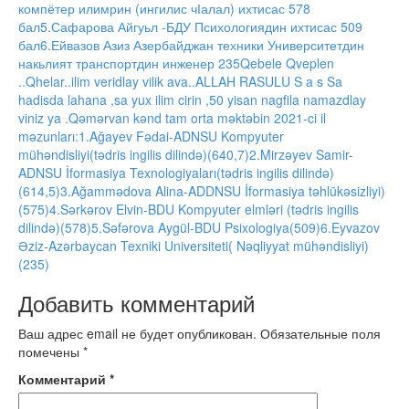
компётер илимрин (ингилис чӀалал) ихтисас 578
бал5.Сафарова Айгуьл -БДУ Психологиядин ихтисас 509
бал6.Ейвазов Азиз Азербайджан техники Университетдин
накьлият транспортдин инженер 235Qebele Qveplen
..Qhelar..ilim veridlay vilik ava..ALLAH RASULU S a s Sa
hadisda lahana ,sa yux ilim cirin ,50 yisan nagfila namazdlay
viniz ya .Qəmərvan kənd tam orta məktəbin 2021-ci il
məzunları:1.Ağayev Fədai-ADNSU Kompyuter
mühəndisliyi(tədris ingilis dilində)(640,7)2.Mirzəyev Samir-
ADNSU İformasiya Texnologiyaları(tədris ingilis dilində)
(614,5)3.Ağammədova Alina-ADDNSU İformasiya təhlükəsizliyi)
(575)4.Sərkərov Elvin-BDU Kompyuter elmləri (tədris ingilis
dilində)(578)5.Səfərova Aygül-BDU Psixologiya(509)6.Eyvazov
Əziz-Azərbaycan Texniki Universiteti( Nəqliyyat mühəndisliyi)
(235)
Добавить комментарий
Ваш адрес email не будет опубликован.
Обязательные поля
помечены
*
Комментарий
*